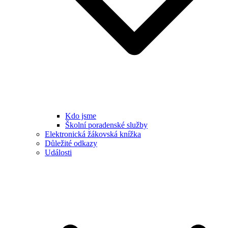
Kdo jsme
Školní poradenské služby
Elektronická žákovská knížka
Důležité odkazy
Události