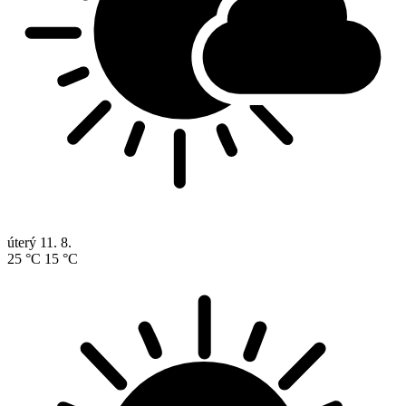
úterý
11. 8.
25 °C
15 °C