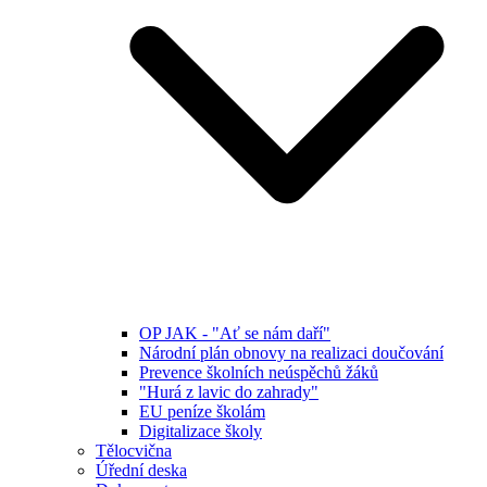
OP JAK - "Ať se nám daří"
Národní plán obnovy na realizaci doučování
Prevence školních neúspěchů žáků
"Hurá z lavic do zahrady"
EU peníze školám
Digitalizace školy
Tělocvična
Úřední deska