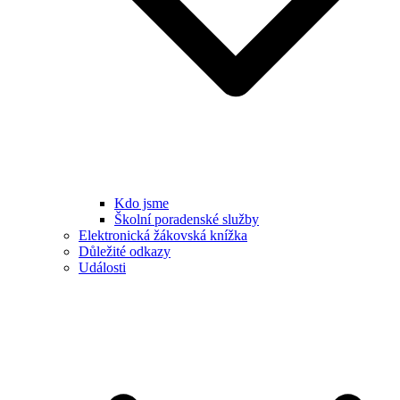
Kdo jsme
Školní poradenské služby
Elektronická žákovská knížka
Důležité odkazy
Události