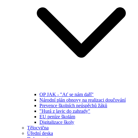
OP JAK - "Ať se nám daří"
Národní plán obnovy na realizaci doučování
Prevence školních neúspěchů žáků
"Hurá z lavic do zahrady"
EU peníze školám
Digitalizace školy
Tělocvična
Úřední deska