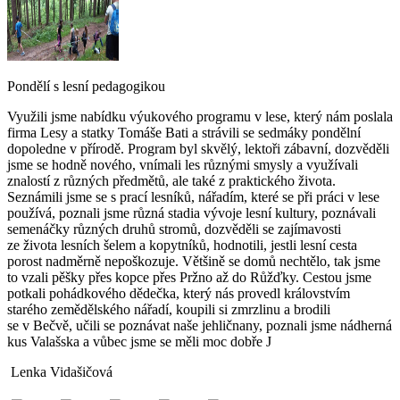
Pondělí s lesní pedagogikou
Využili jsme nabídku výukového programu v lese, který nám poslala
firma Lesy a statky Tomáše Bati a strávili se sedmáky pondělní
dopoledne v přírodě. Program byl skvělý, lektoři zábavní, dozvěděli
jsme se hodně nového, vnímali les různými smysly a využívali
znalostí z různých předmětů, ale také z praktického života.
Seznámili jsme se s prací lesníků, nářadím, které se při práci v lese
používá, poznali jsme různá stadia vývoje lesní kultury, poznávali
semenáčky různých druhů stromů, dozvěděli se zajímavosti
ze života lesních šelem a kopytníků, hodnotili, jestli lesní cesta
porost nadměrně nepoškozuje. Většině se domů nechtělo, tak jsme
to vzali pěšky přes kopce přes Pržno až do Růžďky. Cestou jsme
potkali pohádkového dědečka, který nás provedl královstvím
starého zemědělského nářadí, koupili si zmrzlinu a brodili
se v Bečvě, učili se poznávat naše jehličnany, poznali jsme nádherná
kus Valašska a vůbec jsme se měli moc dobře J
Lenka Vidašičová