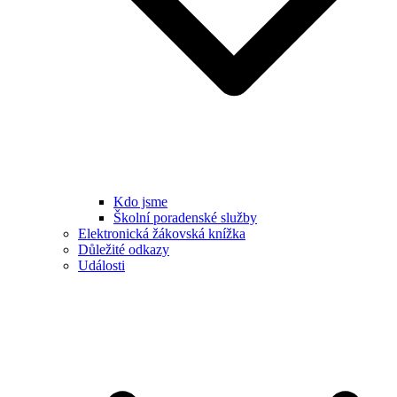
Kdo jsme
Školní poradenské služby
Elektronická žákovská knížka
Důležité odkazy
Události