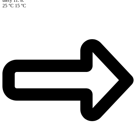
úterý
11. 8.
25 °C
15 °C