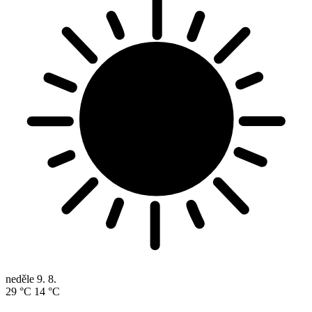
neděle
9. 8.
29 °C
14 °C