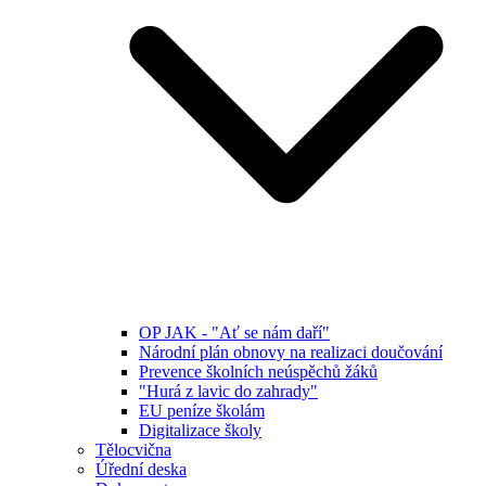
OP JAK - "Ať se nám daří"
Národní plán obnovy na realizaci doučování
Prevence školních neúspěchů žáků
"Hurá z lavic do zahrady"
EU peníze školám
Digitalizace školy
Tělocvična
Úřední deska